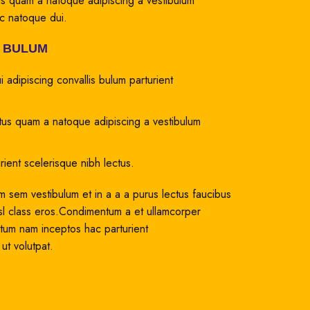
tus quam a natoque adipiscing a vestibulum
nc natoque dui.
S BULUM
 adipiscing convallis bulum parturient
ctus quam a natoque adipiscing a vestibulum
rient scelerisque nibh lectus.
 sem vestibulum et in a a a purus lectus faucibus
nisl class eros.Condimentum a et ullamcorper
ntum nam inceptos hac parturient
ut volutpat.