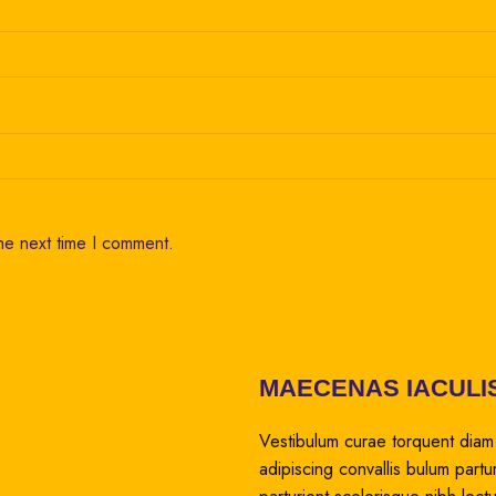
he next time I comment.
MAECENAS IACULI
Vestibulum curae torquent diam
adipiscing convallis bulum partu