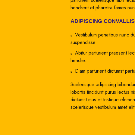
parturient scelerisque nibh lec
hendrerit et pharetra fames nu
ADIPISCING CONVALLI
Vestibulum penatibus nunc dui
suspendisse.
Abitur parturient praesent le
hendre.
Diam parturient dictumst partu
Scelerisque adipiscing bibendum
lobortis tincidunt purus lectus 
dictumst mus et tristique eleme
scelerisque vestibulum amet elit 