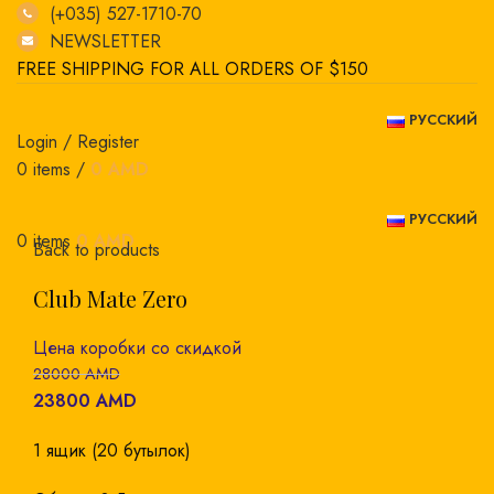
(+035) 527-1710-70
NEWSLETTER
FREE SHIPPING FOR ALL ORDERS OF $150
РУССКИЙ
Login / Register
-15%
0
items
/
0
AMD
Click to enlarge
РУССКИЙ
0
items
0
AMD
Back to products
Club Mate Zero
28000
AMD
23800
AMD
1 ящик (20 бутылок)