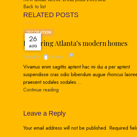
Back to list
RELATED POSTS
DECORATION
27
27
27
26
Exploring Atlanta’s modern homes
AUG
AUG
AUG
AUG
0
Posted by
Admin
Vivamus enim sagittis aptent hac mi dui a per aptent
suspendisse cras odio bibendum augue rhoncus laoree
praesent sodales sodales....
Continue reading
Leave a Reply
Your email address will not be published.
Required fie