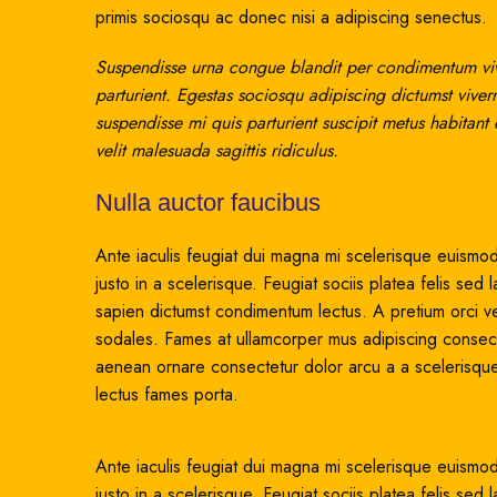
primis sociosqu ac donec nisi a adipiscing senectus.
Suspendisse urna congue blandit per condimentum vive
parturient. Egestas sociosqu adipiscing dictumst viver
suspendisse mi quis parturient suscipit metus habitan
velit malesuada sagittis ridiculus.
Nulla auctor faucibus
Ante iaculis feugiat dui magna mi scelerisque euismod
justo in a scelerisque. Feugiat sociis platea felis 
sapien dictumst condimentum lectus. A pretium orci v
sodales. Fames at ullamcorper mus adipiscing consecte
aenean ornare consectetur dolor arcu a a scelerisque
lectus fames porta.
Ante iaculis feugiat dui magna mi scelerisque euismod
justo in a scelerisque. Feugiat sociis platea felis 