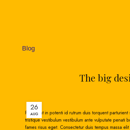
Blog
The big desi
26
Parturient in potenti id rutrum duis torquent parturien
AUG
tristique vestibulum vestibulum ante vulputate penati
fames risus eget. Consectetur duis tempus massa elit 