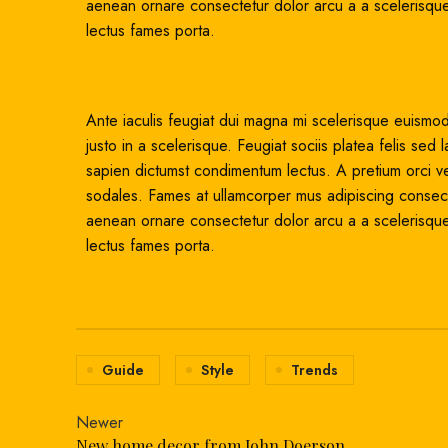
aenean ornare consectetur dolor arcu a a scelerisque
lectus fames porta.
Ante iaculis feugiat dui magna mi scelerisque euismod
justo in a scelerisque. Feugiat sociis platea felis 
sapien dictumst condimentum lectus. A pretium orci v
sodales. Fames at ullamcorper mus adipiscing consecte
aenean ornare consectetur dolor arcu a a scelerisque
lectus fames porta.
Guide
Style
Trends
Newer
New home decor from John Doerson