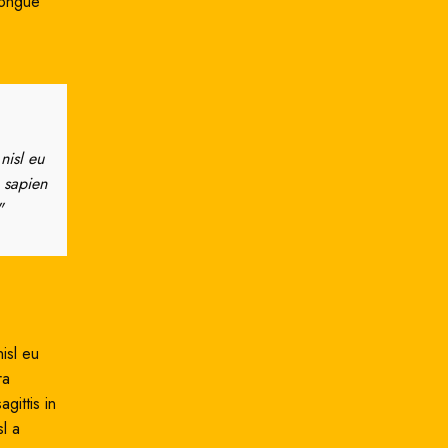
congue
nisl eu
"Ante iaculis feugiat dui magna mi scelerisque euismo
 sapien
justo in a scelerisque. Feugiat sociis platea felis s
"
dictumst condimentum lectus. A pretium orci vestibul
Metus Feugiat
Interior Stylist
isl eu
ra
gittis in
l a