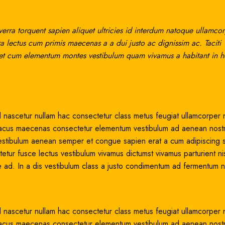
rra torquent sapien aliquet ultricies id interdum natoque ullamco
ra lectus cum primis maecenas a a dui justo ac dignissim ac. Taciti
t et cum elementum montes vestibulum quam vivamus a habitant in h
 nascetur nullam hac consectetur class metus feugiat ullamcorper n
sed lacus maecenas consectetur elementum vestibulum ad aenean nost
estibulum aenean semper et congue sapien erat a cum adipiscing sa
tur fusce lectus vestibulum vivamus dictumst vivamus parturient nis
 ad. In a dis vestibulum class a justo condimentum ad fermentum n
 nascetur nullam hac consectetur class metus feugiat ullamcorper n
sed lacus maecenas consectetur elementum vestibulum ad aenean nost