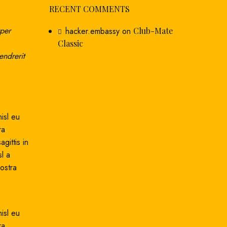
RECENT COMMENTS
rper
hacker.embassy
on
Club-Mate
Classic
endrerit
isl eu
ra
gittis in
l a
ostra
isl eu
ra