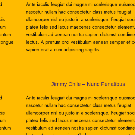
od
Ante iaculis feugiat dui magna mi scelerisque euismo
nascetur nullam hac consectetur class metus feugiat
iis
ullamcorper nisl eu justo in a scelerisque. Feugiat soci
tum
platea felis sed lacus maecenas consectetur elemen
mentum
vestibulum ad aenean nostra sapien dictumst condim
 congue
lectus. A pretium orci vestibulum aenean semper et 
sapien erat a cum adipiscing sagittis.
Jimmy Chile – Nunc Penatibus
od
Ante iaculis feugiat dui magna mi scelerisque euismo
nascetur nullam hac consectetur class metus feugiat
iis
ullamcorper nisl eu justo in a scelerisque. Feugiat soci
tum
platea felis sed lacus maecenas consectetur elemen
mentum
vestibulum ad aenean nostra sapien dictumst condim