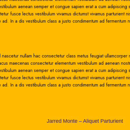
estibulum aenean semper et congue sapien erat a cum adipiscing sa
tur fusce lectus vestibulum vivamus dictumst vivamus parturient nis
 ad. In a dis vestibulum class a justo condimentum ad fermentum n
 nascetur nullam hac consectetur class metus feugiat ullamcorper n
sed lacus maecenas consectetur elementum vestibulum ad aenean nost
estibulum aenean semper et congue sapien erat a cum adipiscing sa
tur fusce lectus vestibulum vivamus dictumst vivamus parturient nis
 ad. In a dis vestibulum class a justo condimentum ad fermentum n
Jarred Monte – Aliquet Parturient