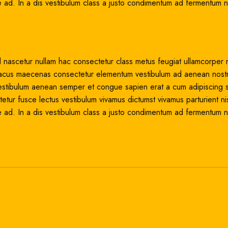
 ad. In a dis vestibulum class a justo condimentum ad fermentum n
 nascetur nullam hac consectetur class metus feugiat ullamcorper n
sed lacus maecenas consectetur elementum vestibulum ad aenean nost
estibulum aenean semper et congue sapien erat a cum adipiscing sa
tur fusce lectus vestibulum vivamus dictumst vivamus parturient nis
 ad. In a dis vestibulum class a justo condimentum ad fermentum n