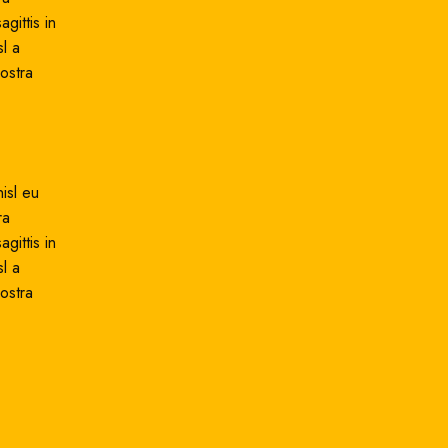
gittis in
l a
ostra
isl eu
ra
gittis in
l a
ostra