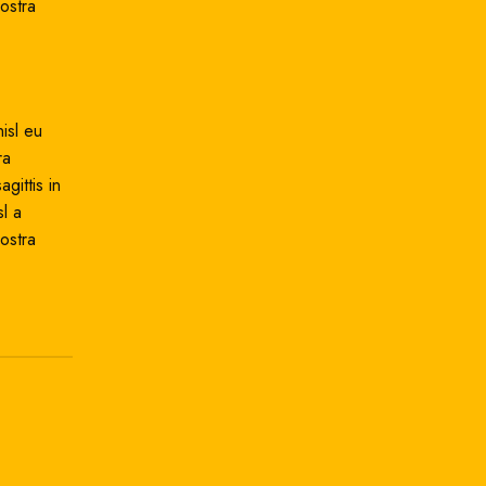
ostra
isl eu
ra
gittis in
l a
ostra